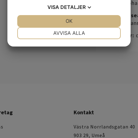
Lärare:
Johan
VISA
DETALJER
För intress
JA
NEJ
OK
JA
NEJ
maila:
johan
NÖDVÄNDIG
INSTÄLLNINGAR
AVVISA ALLA
Kursdagar:
d
JA
NEJ
JA
NEJ
MARKNADSFÖRING
STATISTIK
retag
Kontakt
ss
Västra Norrlandsgatan 40
903 29, Umeå