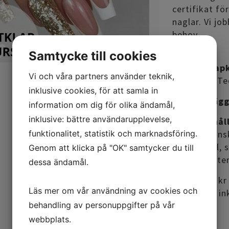
certifikat fö
naglar. Vi job
behov.
Samtycke till cookies
Förkunskapk
Vi och våra partners använder teknik,
Basic Nail Te
inklusive cookies, för att samla in
Kursupplägg
information om dig för olika ändamål,
inklusive: bättre användarupplevelse,
Kursinnehåll
funktionalitet, statistik och marknadsföring.
Produktkunsk
tipp & mall, 
Genom att klicka på "OK" samtycker du till
färg & glitter
dessa ändamål.
Pris:
6445 kr 
Läs mer om vår användning av cookies och
av 2545 kr in
behandling av personuppgifter på vår
webbplats.