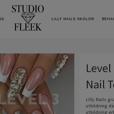
SS
LILLY NAILS SKOLOR
BEHA
Level
Nail 
Lilly Nails g
utbildning d
utbildning er