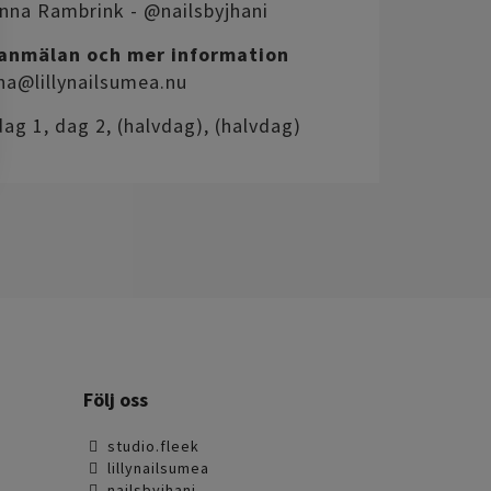
na Rambrink - @nailsbyjhani
eanmälan och mer information
na@lillynailsumea.nu
ag 1, dag 2, (halvdag), (halvdag)
Följ oss
studio.fleek
lillynailsumea
nailsbyjhani