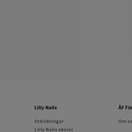
Lilly Nails
ÅF Fö
Utbildningar
Om o
Lilly Nails skolor