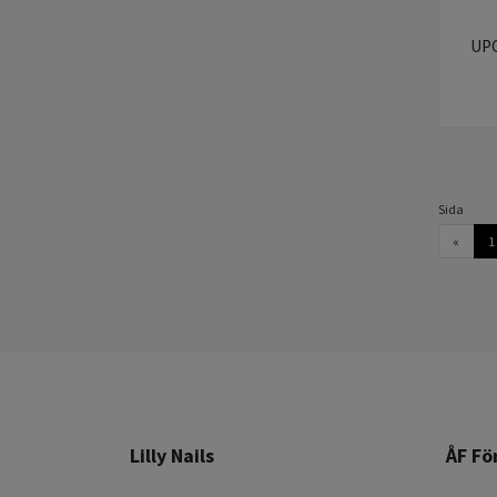
UPG
Sida
«
1
Lilly Nails
ÅF Fö