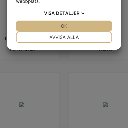
webbplats.
VISA
DETALJER
JA
NEJ
OK
JA
NEJ
NÖDVÄNDIG
INSTÄLLNINGAR
AVVISA ALLA
LASH & BROW LIFT
LASH LIFT
JA
NEJ
JA
NEJ
Starter 2025:
Starter:
MARKNADSFÖRING
STATISTIK