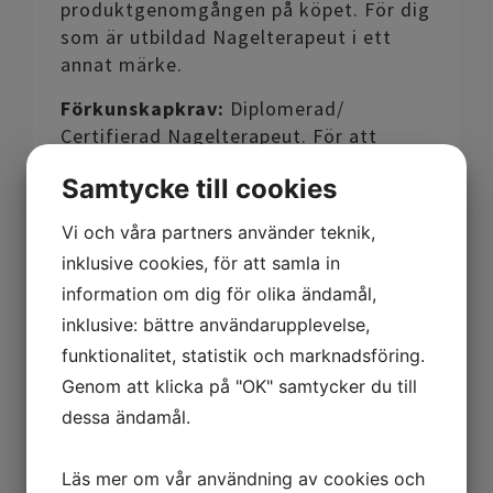
produktgenomgången på köpet. För dig
som är utbildad Nagelterapeut i ett
annat märke.
Förkunskapkrav:
Diplomerad/
Certifierad Nagelterapeut. För att
kunna gå utbildningen behöver du
Samtycke till cookies
uppvisa ditt nuvarande diplom.
Vi och våra partners använder teknik,
Kursupplägg:
• 2 tim per system
inklusive cookies, för att samla in
• 2 tim privat/4 tim i grupp
information om dig för olika ändamål,
inklusive: bättre användarupplevelse,
Pris:
2500 kr inkl. moms.
funktionalitet, statistik och marknadsföring.
• Produkter ingår till ett värde av ca
Genom att klicka på "OK" samtycker du till
2500 kr inkl. moms
• Kursintyg erhålles
dessa ändamål.
Inför kursen:
Kom gärna med några
Läs mer om vår användning av cookies och
naglar utan material på, så du kan testa